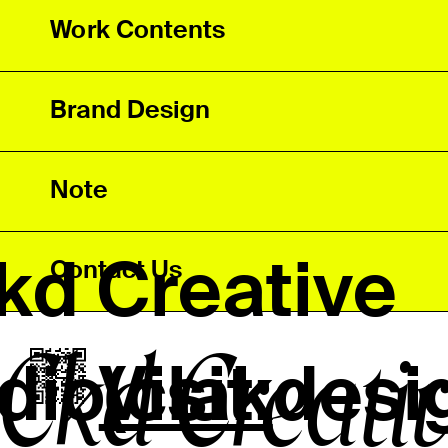
Work Contents
Brand Design
Note
d Creative
Contact Us
Ckd Creati
dio(clakdes
Visit: