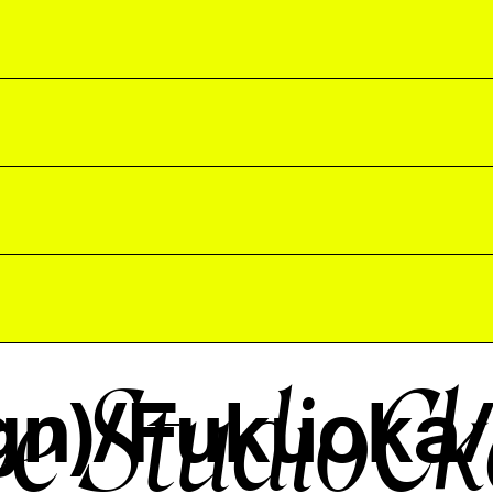
ve Studio
ign)/Fukuoka