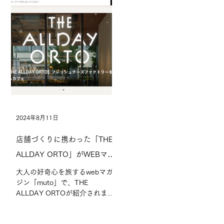
2024年8月11日
店舗づくりに携わった「THE
ALLDAY ORTO」がWEBマガ
ジン「muto」で紹介されまし
大人の好奇心を旅するwebマガ
ジン「muto」で、THE
た
ALLDAY ORTOが紹介されまし
た。 各メニューの紹介のほか、
店内に併設する「フレッシュチ