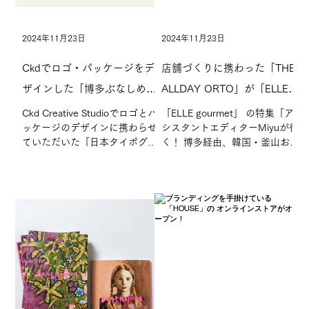
2024年11月23日
2024年11月23日
Ckdでロゴ・パッケージをデ
店舗づくりに携わった「THE
ザインした「博多ぶなしめ
ALLDAY ORTO」が「ELLE
じ」が、日本タイポグラフィ
gourmet」で紹介されました!
Ckd Creative Studioでロゴとパ
「ELLE gourmet」 の特集「ア
ッケージのデザインに携わらせ
シスタントエディターMiyuが行
年鑑2025年に入選しました！
ていただいた「日本タイポグラ
く！ 博多経由、韓国・釜山おい
フィ年鑑2025年」のロゴタイ
しいものハントの旅​​」と毎月口
プ・シンボルマーク部門で入選
コミで仕入れたおいしい情報を
しました！ 日本タイポグラフィ
リポートする人気連載「アシス
年鑑とは、国内外のデザイナー
タントの週末なに食べた？」で
や研究者、教育者ら約200人か
Ckd Creative...
らなるＮＰＯ法人「日本タ...