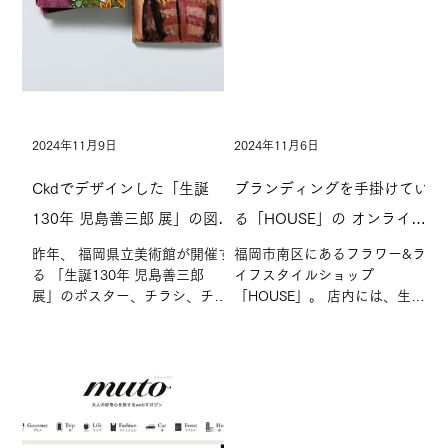
2024年11月9日
2024年11月6日
Ckdでデザインした「生誕
ブランディングを手掛けてい
130年 児島善三郎 展」の図録
る「HOUSE」の オンライン
がADC AWARDに入選しまし
ストアがオープン！
昨年、 福岡県立美術館が開催す
福岡市南区にあるフラワー&ラ
る 「生誕130年 児島善三郎
イフスタイルショップ
た！
展」のポスター、チラシ、チケ
「HOUSE」。 店内には、生花
ット、図録などのデザインに携
などのほかに、オリジナルのア
わらせていただきました。 今
パレル品などファッションアイ
回、「生誕130年 児島善三郎
テムをはじめ、 アロマスプレー
展」の図録が、東京アートディ
などが並びます。 今回、その
レクターズクラブ（ADC）主催
「HOUSE」のECサイト
の「日本のアートディレクショ
「HOUSE Online Store」を
ン...
Ckd...