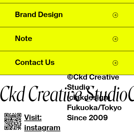
Brand Design
Note
Contact Us
©Ckd Creative
Ckd Creative Studio
Studio
(clakdesign)
Fukuoka/Tokyo
Visit:
Since 2009
instagram