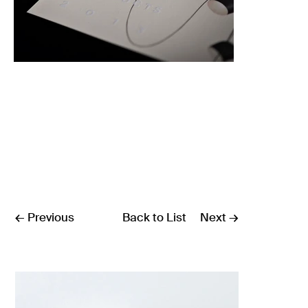
← Previous
Back to List
Next →