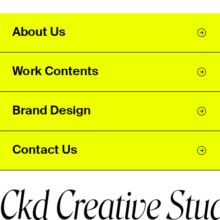
About Us
Kojima Zenzaburo Exhibition 2023
Fukuoka Prefectural Museum of Art
Work Contents
Brand Design
Contact Us
Ckd Creative Stu